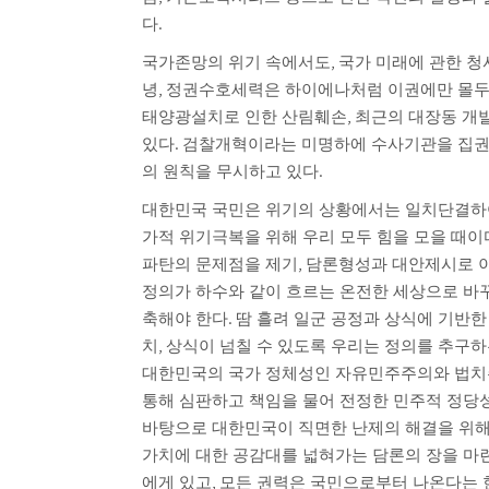
.
다
,
국가존망의 위기 속에서도
국가 미래에 관한 청
,
녕
정권수호세력은 하이에나처럼 이권에만 몰두
,
태양광설치로 인한 산림훼손
최근의 대장동 개
.
있다
검찰개혁이라는 미명하에 수사기관을 집권
.
의 원칙을 무시하고 있다
대한민국 국민은 위기의 상황에서는 일치단결하여
가적 위기극복을 위해 우리 모두 힘을 모을 때이
,
파탄의 문제점을 제기
담론형성과 대안제시로 이
정의가 하수와 같이 흐르는 온전한 세상으로 바
.
축해야 한다
땀 흘려 일군 공정과 상식에 기반한
,
치
상식이 넘칠 수 있도록 우리는 정의를 추구하
대한민국의 국가 정체성인 자유민주주의와 법치
통해 심판하고 책임을 물어 전정한 민주적 정당
바탕으로 대한민국이 직면한 난제의 해결을 위해
가치에 대한 공감대를 넓혀가는 담론의 장을 마
,
에게 있고
모든 권력은 국민으로부터 나온다는 