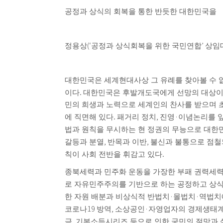
공정과 상식의 회복을 통한 반듯한 대한민국을
(‘
’
정용상
공정과 상식회복을 위한 국민연합
상임
대한민국은 세계현대사상 그 유례를 찾아볼 수 
.
이다
대한민국은 후발개도국에게 선망의 대상이
민의 희생과 노력으로 세계인의 찬사를 받으며 
.
,
·
에 직면해 있다
패거리 정치
진영
이념논리를 
법과 원칙을 무시하는 현 정권의 무능으로 대한
,
,
갈등과 분열
반목과 이반
불신과 불통으로 점
.
칙이 사회 전반을 휘감고 있다
종북세력과 민주화 운동을 가장한 부패 권력세
로 자유민주주의를 기반으로 하는 공정하고 상식
·
·
한 자원 배분과 비상식적 반법치
몰법치
역법치
19
,
·
코로나
방역
소상공인
자영업자의 경제생태계
,
금
기본소득시리즈 등으로 인한 국민의 절망과 삶