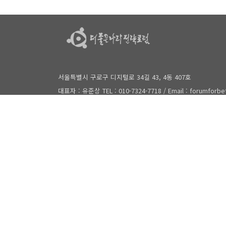
서울특별시 구로구 디지털로 34길 43, 4동 407호
대표자 : 유준상 TEL : 010-7324-7718 / Email : forumforb