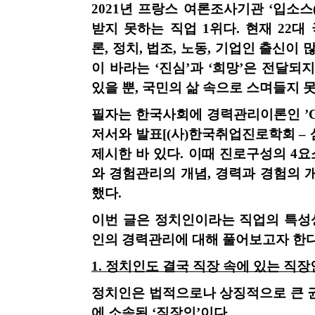
2021
년 프랑스 여론조사기관
‘입소스
받지 못하는 직업
1
위다
.
현재
22
대
론
,
정치
,
법조
,
노동
,
기업인 출신이 
이 바라는 ‘진심’과 ‘희망’은 전달되
있을 뿐
,
국민의 삶 속으로 스며들지 
필자는 한국사회에 경력관리이론인 ’
C
저서와 발표
[(
사
)
한국취업진로학회 –
제시한 바 있다
.
이때 진로구성의
4
요
와 경험관리의 개념
,
경력과 경험의 
했다
.
이번 글은 정치인이라는 직업의 특성
인의 경력관리에 대해 풀어보고자 한
1.
정치인도 결국 직장 속에 있는 직장
정치인은 법적으로나 상징적으로 큰 
에 소속된 ‘직장인’이다
.