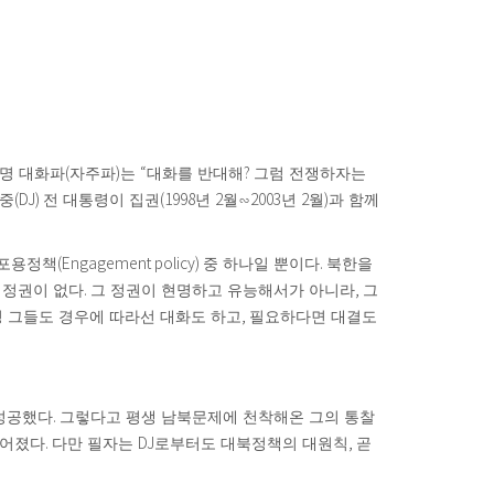
(
)
“
?
명 대화파
자주파
는
대화를 반대해
그럼 전쟁하자는
(DJ)
(1998
2
2003
2
)
대중
전 대통령이 집권
년
월
∽
년
월
과 함께
(Engagement policy)
.
 포용정책
중 하나일 뿐이다
북한을
.
,
 정권이 없다
그 정권이 현명하고 유능해서가 아니라
그
,
 그들도 경우에 따라선 대화도 하고
필요하다면 대결도
.
성공했다
그렇다고 평생 남북문제에 천착해온 그의 통찰
.
DJ
,
이어졌다
다만 필자는
로부터도 대북정책의 대원칙
곧