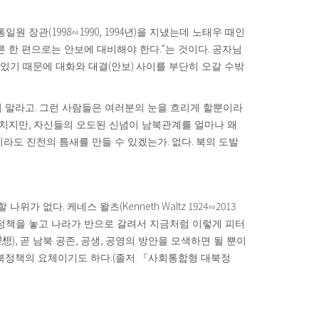
(1998
1990, 1994
)
통일원 장관
∽
년
을 지냈는데 노태우 때인
.”
.
른 한 편으로는 안보에 대비해야 한다
는 것이다
공자님
(
)
여있기 때문에 대화와 대결
안보
사이를 부단히 오갈 수밖
.
지 말라고
그런 사람들은 여러분의 눈을 흐리게 할뿐이라
,
외치지만
자신들의 오도된 신념이 남북관계를 얼마나 왜
.
.
라도 진전의 틈새를 만들 수 있겠는가
없다
북의 도발
.
(Kenneth Waltz 1924
2013
할 나위가 없다
케네스 왈츠
∽
정책을 놓고 나라가 반으로 갈려서 지금처럼 이렇게 피터
),
,
,
理想
곧 남북 공존
공생
공영의 방안을 모색하면 될 뿐이
.(
북정책의 요체이기도 하다
졸저
『
사회통합형 대북정