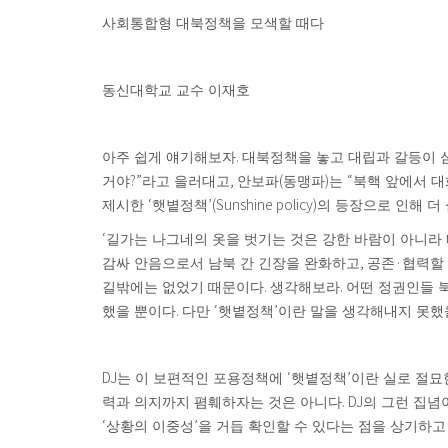
사회통합형 대북정책을 모색할 때다
동신대학교 교수 이재호
.
아주 쉽게 얘기해보자
대북정책을 놓고 대립과 갈등이 
?”
,
(
)
“
거야
라고 을러대고
안보파
동맹파
는
북핵 앞에서 
‘
’(Sunshine policy)
제시한
햇볕정책
의 등장으로 인해 더
‘
길가는 나그네의 옷을 벗기는 것은 강한 바람이 아니라
,
·
감싸 안음으로서 남북 간 긴장을 완화하고
공존
협력할 
.
.
길밖에는 없었기 때문이다
생각해보라
어떤 정권인들 
.
‘
’
했을 뿐이다
다만
햇볕정책
이란 말을 생각해내지 못했
DJ
‘
’
는 이 보편적인 포용정책에
햇볕정책
이란 실로 절묘
. DJ
력과 의지까지 폄훼하자는 것은 아니다
의 그런 집념
‘
’
상황의 이중성
을 거듭 확인할 수 있다는 점을 상기하고