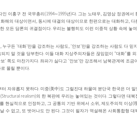
(1994
1995
)
.
,
자인 이홍구 전 국무총리
∽
년
다
그는 노태우
김영삼 정권에서 
,
,
 화해의 대상이면서
동시에 대결의 대상이므로 한편으로는 대화하고
다
.
한 모든 담론의 귀결점이다
우리는 불행히도 이런 이중적 상황 속에 놓
,
‘
’
, ‘
’
든
누구든
대화
만을 강조하는 사람도
안보
만을 강조하는 사람도 다 믿
.
“
”
혹되지 말 것을 당부한다
이들 대화 지상주의자들은 끊임없이
대화
를 
’
.
‘
’
안보
쪽도 마찬가지다
좌파가 싫다고
안보
만 강조해서 남북관계에 조금이
.
로 몰릴 뿐이다
.
(
)
부터 자유롭지 못하다
미중
美中
도 그럴진대 하물며 분단국 한국은 더 말
(Structural realism)
.
의
의 한 복판에 우리는 놓여있는 것이다
그렇다면 대북
,
,
(
계를 현실적으로 인정하고
그 공통의 기반 위에서 소위
제도주의적 이상
,
.
날 수 없고
또 벗어나도 안 된다
그것이 필자가 역설해온 사회통합형 대