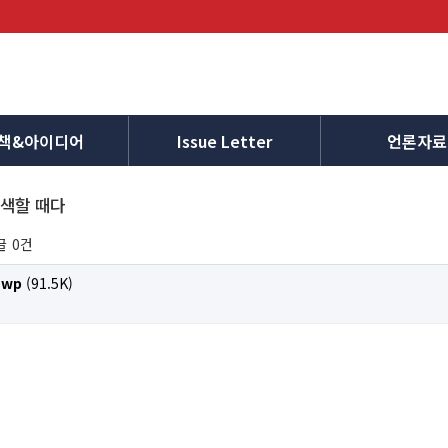
책&아이디어
Issue Letter
언론자료
색할 때다
글
0건
wp
(91.5K)