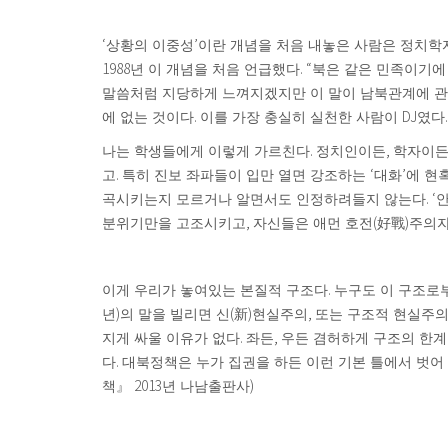
‘
’
상황의 이중성
이란 개념을 처음 내놓은 사람은 정치학
1988
. “
년 이 개념을 처음 언급했다
북은 같은 민족이기에
말씀처럼 지당하게 느껴지겠지만 이 말이 남북관계에 관
.
DJ
.
에 없는 것이다
이를 가장 충실히 실천한 사람이
였다
.
,
나는 학생들에게 이렇게 가르친다
정치인이든
학자이
.
‘
’
고
특히 진보 좌파들이 입만 열면 강조하는
대화
에 현
. ‘
곡시키는지 모르거나 알면서도 인정하려들지 않는다
,
(
)
분위기만을 고조시키고
자신들은 애먼 호전
好戰
주의자
.
이게 우리가 놓여있는 본질적 구조다
누구도 이 구조로
)
(
)
,
년
의 말을 빌리면 신
新
현실주의
또는 구조적 현실주
.
,
지게 싸울 이유가 없다
좌든
우든 겸허하게 구조의 한
.
다
대북정책은 누가 집권을 하든 이런 기본 틀에서 벗어 
2013
)
책
』
년 나남출판사