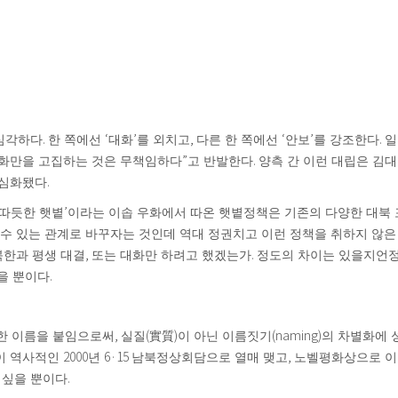
.
‘
’
,
‘
’
.
심각하다
한 쪽에선
대화
를 외치고
다른 한 쪽에선
안보
를 강조한다
일
”
.
대화만을 고집하는 것은 무책임하다
고 반발한다
양측 간 이런 대립은 김
.
 심화됐다
’
 따듯한 햇볕
이라는 이솝 우화에서 따온 햇볕정책은 기존의 다양한 대북
수 있는 관계로 바꾸자는 것인데 역대 정권치고 이런 정책을 취하지 않은
,
.
북한과 평생 대결
또는 대화만 하려고 했겠는가
정도의 차이는 있을지언정
.
을 뿐이다
,
(
)
(naming)
한 이름을 붙임으로써
실질
實質
이 아닌 이름짓기
의 차별화에 
2000
6·15
,
이 역사적인
년
남북정상회담으로 열매 맺고
노벨평화상으로 
.
 싶을 뿐이다