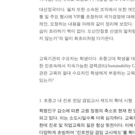
대선정국이다
.
필자 또한 소속된 조직에서 또한 개
통 및 주요 행사에
VIP
를 초청하여 국가경영에 대해
제안
,
요청하는 내용을 아래와 같이 정리해 보았다
.
습이 초라하기 짝이 없다
.
도산안창호 선생의 말처
지 않는가
”
의 말이 회초리처럼 다가온다
.
교육기관의 수요자는 학생이다
.
초중고대 학생을 대
한 진로속에서 지속가능한 경력관리
(Sustainability 
관은 교육의 절대 수요자인 학생에게 부응하는 교
있는가
?
1.
초중고 내 진로 전담 겸임교사 제도의 확대 시행
학령인구 감소에 따른 교원 정원의 축소로 현재 한
되고 있다
.
이는 소도시일수록 더욱 심각하다
.
교육의
한데 진로 및 직업교육의 질은 항상 뒷전이다
.
이에
다양하게 초빙하여
‘
진로전담 겸임 교사제도
’
를 확