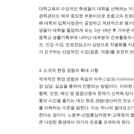
대학교육의 수요자인 학생들이 대학을 선택하는 이
경력관리도 매우 중요한 부분이므로 초중고의 진로
해 대학의 입학사정관이 공정하고 객관적으로 평가
생들이 대학을 졸업하게 되는
2
년
~10
년 후 가까운
등학교 생활기록부에 나타난 대부분의 진로활동의 
프
,
인강 수강
,
진로전담교사 상담으로 차별화를 이
가 요구하는 산업적인 수요
(
업종
,
직종
)
를 온전히 
4.
소극적 현장 경험의 확대 시행
적극적인 현장 경험은 독일의 아우
스빌둥
(Ausbildun
장 상담
,
실습을 통하여 진행되는 방법이다
.
이러한 
협력
,
안전
,
예산 등 첩첩산중의 문제가 산적해 있다
통의 시간을 줄이는 대신 현장 관람
(
생산라인 또는 
를 이해하는 수준을 말한다
.
이는 하나의 절대요소가
한다는 점이다
.
노동부
-
산업통상자원부
-
교육청의 
큰 다양한 환경에서 자기의 진로를 모색하게 된다
.