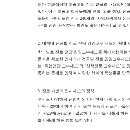
보다 효과적이며 초중고의 진로 교육의 내용적인
(
있다
.
이는 초중고 학생들에게 진학
,
고졸 취업
,
전
도움이 된다
.
또한 전국
246
개의
‘
지역자원봉사 센
사
’
를 선임
,
운영하는 방안도 좋은 대안이 될 수 있
2.
대학내 전공별 진로 전담 겸임교수 제도의 확대 
학과별로 진로 전담 겸임교수제도를 확대시행하는
문성을 확보한 인사에게 전공별 진로 겸임교수제도
는
‘
취업전담 교수제도
’
와
‘
산학전문 교수제도
’
도 
못하는 문제로 인하여 다양한 학과의 학생들을 만
3.
진로 기반의 입시제도의 정착
수시도 다양하게 진행이 되지만 현재 대학 입시의 
더욱 강화해야 하며 정시 또한 수능외 진로성과물의
리 시스템
(System)
이 필요하다
.
세상을 이롭게 하는
를 이롭게 하는 방법 또한 있다
.