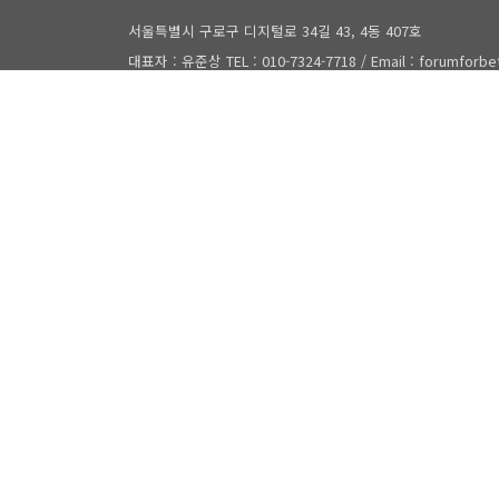
서울특별시 구로구 디지털로 34길 43, 4동 407호
대표자 : 유준상 TEL : 010-7324-7718 / Email : forumforb