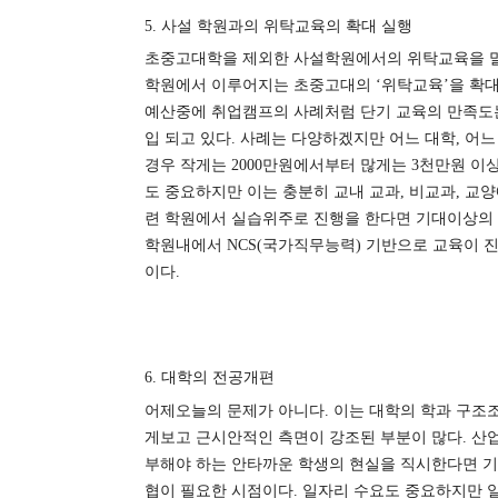
5.
사설 학원과의 위탁교육의 확대 실행
초중고대학을 제외한 사설학원에서의 위탁교육을 
학원에서 이루어지는 초중고대의
‘
위탁교육
’
을 확
예산중에 취업캠프의 사례처럼 단기 교육의 만족도는
입 되고 있다
.
사례는 다양하겠지만 어느 대학
,
어느
경우 작게는
2000
만원에서부터 많게는
3
천만원 이상
도 중요하지만 이는 충분히 교내 교과
,
비교과
,
교양
련 학원에서 실습위주로 진행을 한다면 기대이상의 
학원내에서
NCS(
국가직무능력
)
기반으로 교육이 
이다
.
6.
대학의 전공개편
어제오늘의 문제가 아니다
.
이는 대학의 학과 구조
게보고 근시안적인 측면이 강조된 부분이 많다
.
산업
부해야 하는 안타까운 학생의 현실을 직시한다면 
협이 필요한 시점이다
.
일자리 수요도 중요하지만 